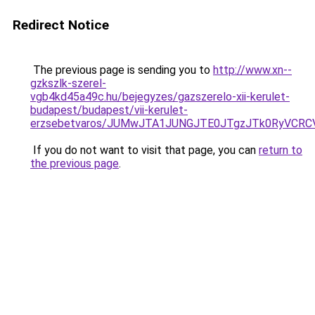
Redirect Notice
The previous page is sending you to
http://www.xn--
gzkszlk-szerel-
vgb4kd45a49c.hu/bejegyzes/gazszerelo-xii-kerulet-
budapest/budapest/vii-kerulet-
erzsebetvaros/JUMwJTA1JUNGJTE0JTgzJTk0RyVCR
If you do not want to visit that page, you can
return to
the previous page
.