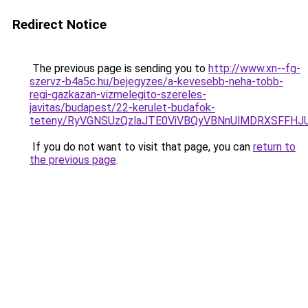
Redirect Notice
The previous page is sending you to
http://www.xn--fg-
szervz-b4a5c.hu/bejegyzes/a-kevesebb-neha-tobb-
regi-gazkazan-vizmelegito-szereles-
javitas/budapest/22-kerulet-budafok-
teteny/RyVGNSUzQzlaJTE0ViVBQyVBNnUlMDRXSFFH
If you do not want to visit that page, you can
return to
the previous page
.