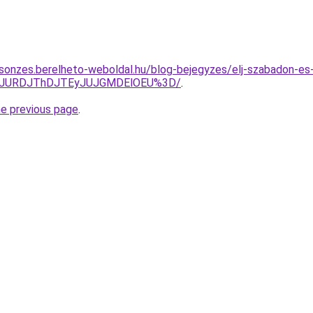
csonzes.berelheto-weboldal.hu/blog-bejegyzes/elj-szabadon-e
GJURDJThDJTEyJUJGMDElOEU%3D/
.
he previous page
.