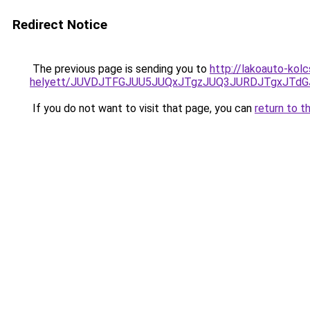
Redirect Notice
The previous page is sending you to
http://lakoauto-kol
helyett/JUVDJTFGJUU5JUQxJTgzJUQ3JURDJTgxJTd
If you do not want to visit that page, you can
return to t