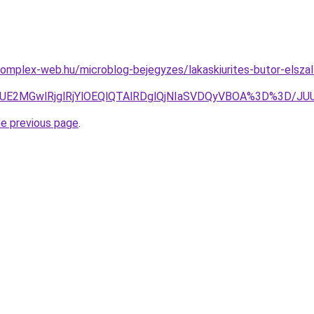
.complex-web.hu/microblog-bejegyzes/lakaskiurites-butor-elszall
DJUE2MGwlRjglRjYlOEQlQTAlRDglQjNIaSVDQyVBOA%3D%3D/J
he previous page
.