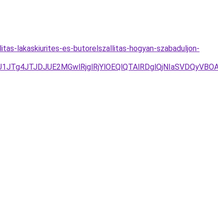
itas-lakaskiurites-es-butorelszallitas-hogyan-szabaduljon-
UU1JTg4JTJDJUE2MGwlRjglRjYlOEQlQTAlRDglQjNIaSVDQyVB