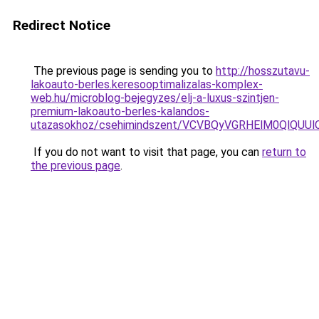
Redirect Notice
The previous page is sending you to
http://hosszutavu-
lakoauto-berles.keresooptimalizalas-komplex-
web.hu/microblog-bejegyzes/elj-a-luxus-szintjen-
premium-lakoauto-berles-kalandos-
utazasokhoz/csehimindszent/VCVBQyVGRHElM0QlQ
If you do not want to visit that page, you can
return to
the previous page
.